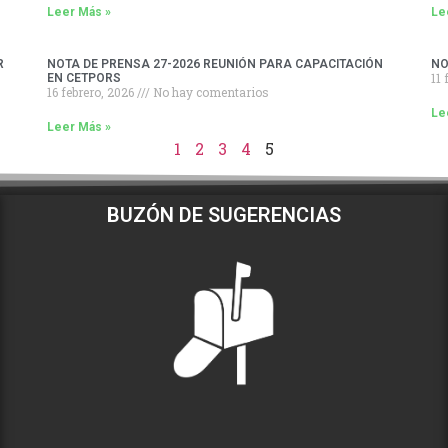
Leer Más »
Le
R
NOTA DE PRENSA 27-2026 REUNIÓN PARA CAPACITACIÓN
NO
11 
EN CETPORS
16 febrero, 2026
No hay comentarios
Le
Leer Más »
1
2
3
4
5
BUZÓN DE SUGERENCIAS