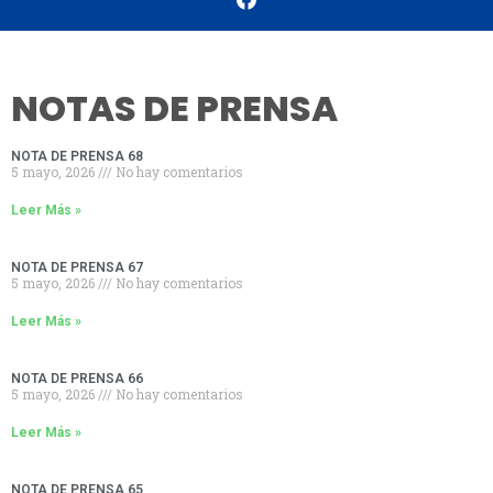
NOTAS DE PRENSA
NOTA DE PRENSA 68
5 mayo, 2026
No hay comentarios
Leer Más »
NOTA DE PRENSA 67
5 mayo, 2026
No hay comentarios
Leer Más »
NOTA DE PRENSA 66
5 mayo, 2026
No hay comentarios
Leer Más »
NOTA DE PRENSA 65