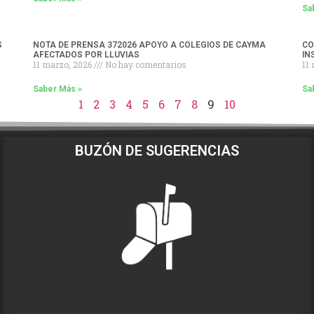
Sa
S
NOTA DE PRENSA 372026 APOYO A COLEGIOS DE CAYMA
CO
AFECTADOS POR LLUVIAS
IN
11 marzo, 2026
No hay comentarios
11
Saber Más »
Sa
1
2
3
4
5
6
7
8
9
10
BUZÓN DE SUGERENCIAS