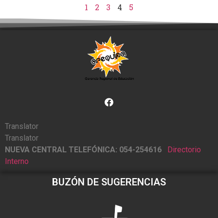
1
2
3
4
5
Translator
Translator
NUEVA CENTRAL TELEFÓNICA: 054-254616
Directorio
Interno
BUZÓN DE SUGERENCIAS